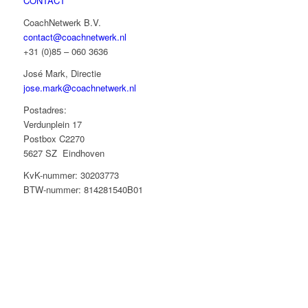
CONTACT
CoachNetwerk B.V.
contact@coachnetwerk.nl
+31 (0)85 – 060 3636
José Mark, Directie
jose.mark@coachnetwerk.nl
Postadres:
Verdunplein 17
Postbox C2270
5627 SZ Eindhoven
KvK-nummer: 30203773
BTW-nummer: 814281540B01