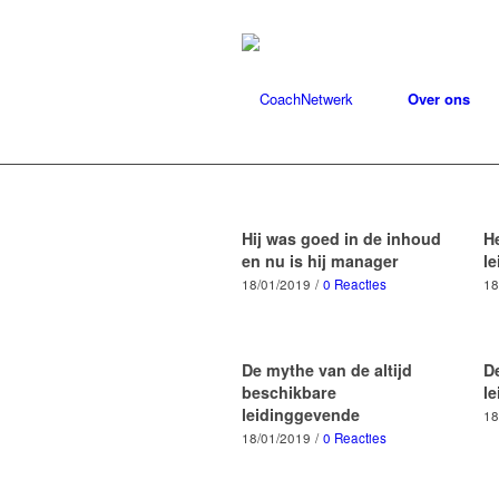
Over ons
Hij was goed in de inhoud
He
en nu is hij manager
l
18/01/2019
/
0 Reacties
18
De mythe van de altijd
D
beschikbare
l
leidinggevende
18
18/01/2019
/
0 Reacties