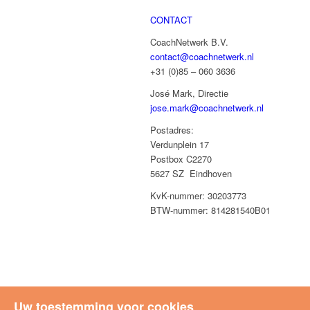
CONTACT
CoachNetwerk B.V.
contact@coachnetwerk.nl
+31 (0)85 – 060 3636
José Mark, Directie
jose.mark@coachnetwerk.nl
Postadres:
Verdunplein 17
Postbox C2270
5627 SZ Eindhoven
KvK-nummer: 30203773
BTW-nummer: 814281540B01
Uw toestemming voor cookies