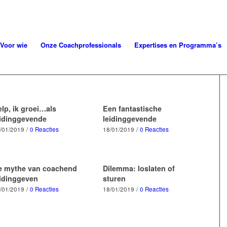
Voor wie
Onze Coachprofessionals
Expertises en Programma’s
lp, ik groei…als
Een fantastische
eidinggevende
leidinggevende
/01/2019
/
0 Reacties
18/01/2019
/
0 Reacties
e mythe van coachend
Dilemma: loslaten of
eidinggeven
sturen
/01/2019
/
0 Reacties
18/01/2019
/
0 Reacties