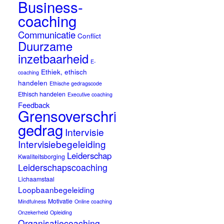
Business-
coaching
Communicatie
Conflict
Duurzame
inzetbaarheid
E-
Ethiek, ethisch
coaching
handelen
Ethische gedragscode
Ethisch handelen
Executive coaching
Feedback
Grensoverschrijdend
gedrag
Intervisie
Intervisiebegeleiding
Leiderschap
Kwaliteitsborging
Leiderschapscoaching
Lichaamstaal
Loopbaanbegeleiding
Motivatie
Mindfulness
Online coaching
Onzekerheid
Opleiding
Organisatiecoaching