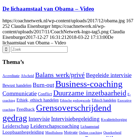
De lichaamstaal van Obama – Video
https://coachnetwerk.nl/wp-content/uploads/2017/12/obama.jpg
167
252
Claudia Eisenburger
https://coachnetwerk.nl/wp-
content/uploads/2017/11/CoachNetwerk-logo-tag5.png
Claudia
Eisenburger
2017-12-27 16:31:21
2018-03-22 17:13:00
De
lichaamstaal van Obama – Video
Thema’s
Balans werk/privé
Begeleide intervisie
Accreditatie
Afscheid
Business-coaching
Burn-out
Bewust handelen
Duurzame inzetbaarheid
Communicatie
Conflict
E-
Ethiek, ethisch handelen
Ethisch handelen
coaching
Ethische gedragscode
Executive
Grensoverschrijdend
Feedback
coaching
gedrag
Intervisie
Intervisiebegeleiding
Kwaliteitsborging
Leiderschapscoaching
Leiderschap
Lichaamstaal
Loopbaanbegeleiding
Motivatie
Mindfulness
Online coaching
Onzekerheid