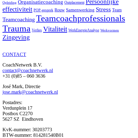
Persoonlijke
Organisatiecoaching
Outplacement
Opleiding
effectiviteit
Stress
Samenwerking
Rouw
Team
POP-gesprek
Teamcoachprofessionals
Teamcoaching
Trauma
Vitaliteit
Verlies
WerkEnergieAnalyse
Werkvormen
Zingeving
CONTACT
CoachNetwerk B.V.
contact@coachnetwerk.nl
+31 (0)85 – 060 3636
José Mark, Directie
jose.mark@coachnetwerk.nl
Postadres:
Verdunplein 17
Postbox C2270
5627 SZ Eindhoven
KvK-nummer: 30203773
BTW-nummer: 814281540B01