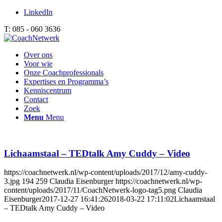
LinkedIn
T: 085 - 060 3636
Over ons
Voor wie
Onze Coachprofessionals
Expertises en Programma’s
Kenniscentrum
Contact
Zoek
Menu
Menu
Lichaamstaal – TEDtalk Amy Cuddy – Video
https://coachnetwerk.nl/wp-content/uploads/2017/12/amy-cuddy-
3.jpg
194
259
Claudia Eisenburger
https://coachnetwerk.nl/wp-
content/uploads/2017/11/CoachNetwerk-logo-tag5.png
Claudia
Eisenburger
2017-12-27 16:41:26
2018-03-22 17:11:02
Lichaamstaal
– TEDtalk Amy Cuddy – Video