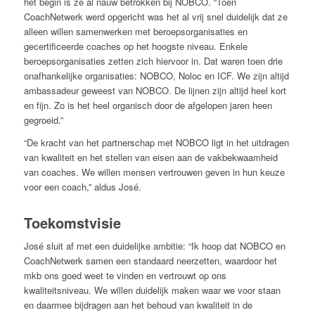
het begin is ze al nauw betrokken bij NOBCO. “Toen
CoachNetwerk werd opgericht was het al vrij snel duidelijk dat ze
alleen willen samenwerken met beroepsorganisaties en
gecertificeerde coaches op het hoogste niveau. Enkele
beroepsorganisaties zetten zich hiervoor in. Dat waren toen drie
onafhankelijke organisaties: NOBCO, Noloc en ICF. We zijn altijd
ambassadeur geweest van NOBCO. De lijnen zijn altijd heel kort
en fijn. Zo is het heel organisch door de afgelopen jaren heen
gegroeid.”
“De kracht van het partnerschap met NOBCO ligt in het uitdragen
van kwaliteit en het stellen van eisen aan de vakbekwaamheid
van coaches. We willen mensen vertrouwen geven in hun keuze
voor een coach,” aldus José.
Toekomstvisie
José sluit af met een duidelijke ambitie: “Ik hoop dat NOBCO en
CoachNetwerk samen een standaard neerzetten, waardoor het
mkb ons goed weet te vinden en vertrouwt op ons
kwaliteitsniveau. We willen duidelijk maken waar we voor staan
en daarmee bijdragen aan het behoud van kwaliteit in de