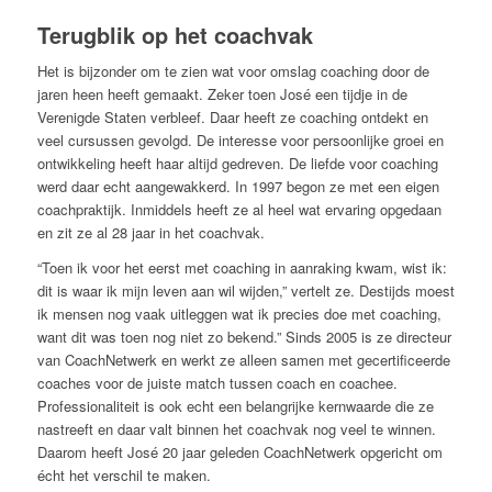
Terugblik op het coachvak
Het is bijzonder om te zien wat voor omslag coaching door de
jaren heen heeft gemaakt. Zeker toen José een tijdje in de
Verenigde Staten verbleef. Daar heeft ze coaching ontdekt en
veel cursussen gevolgd. De interesse voor persoonlijke groei en
ontwikkeling heeft haar altijd gedreven. De liefde voor coaching
werd daar echt aangewakkerd. In 1997 begon ze met een eigen
coachpraktijk. Inmiddels heeft ze al heel wat ervaring opgedaan
en zit ze al 28 jaar in het coachvak.
“Toen ik voor het eerst met coaching in aanraking kwam, wist ik:
dit is waar ik mijn leven aan wil wijden,” vertelt ze. Destijds moest
ik mensen nog vaak uitleggen wat ik precies doe met coaching,
want dit was toen nog niet zo bekend.” Sinds 2005 is ze directeur
van CoachNetwerk en werkt ze alleen samen met gecertificeerde
coaches voor de juiste match tussen coach en coachee.
Professionaliteit is ook echt een belangrijke kernwaarde die ze
nastreeft en daar valt binnen het coachvak nog veel te winnen.
Daarom heeft José 20 jaar geleden CoachNetwerk opgericht om
écht het verschil te maken.