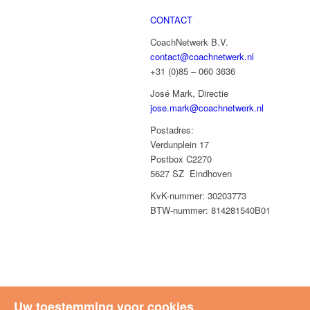
CONTACT
CoachNetwerk B.V.
contact@coachnetwerk.nl
+31 (0)85 – 060 3636
José Mark, Directie
jose.mark@coachnetwerk.nl
Postadres:
Verdunplein 17
Postbox C2270
5627 SZ Eindhoven
KvK-nummer: 30203773
BTW-nummer: 814281540B01
Uw toestemming voor cookies