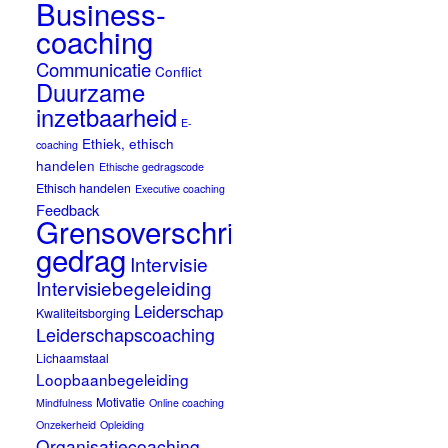
Business-
coaching
Communicatie
Conflict
Duurzame
inzetbaarheid
E-
Ethiek, ethisch
coaching
handelen
Ethische gedragscode
Ethisch handelen
Executive coaching
Feedback
Grensoverschrijdend
gedrag
Intervisie
Intervisiebegeleiding
Leiderschap
Kwaliteitsborging
Leiderschapscoaching
Lichaamstaal
Loopbaanbegeleiding
Motivatie
Mindfulness
Online coaching
Onzekerheid
Opleiding
Organisatiecoaching