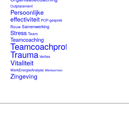
Outplacement
Persoonlijke
effectiviteit
POP-gesprek
Samenwerking
Rouw
Stress
Team
Teamcoaching
Teamcoachprofessionals
Trauma
Verlies
Vitaliteit
WerkEnergieAnalyse
Werkvormen
Zingeving