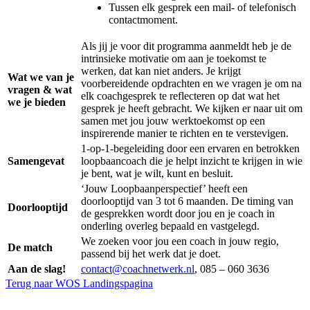
Tussen elk gesprek een mail- of telefonisch
contactmoment.
Als jij je voor dit programma aanmeldt heb je de
intrinsieke motivatie om aan je toekomst te
werken, dat kan niet anders. Je krijgt
Wat we van je
voorbereidende opdrachten en we vragen je om na
vragen & wat
elk coachgesprek te reflecteren op dat wat het
we je bieden
gesprek je heeft gebracht. We kijken er naar uit om
samen met jou jouw werktoekomst op een
inspirerende manier te richten en te verstevigen.
1-op-1-begeleiding door een ervaren en betrokken
Samengevat
loopbaancoach die je helpt inzicht te krijgen in wie
je bent, wat je wilt, kunt en besluit.
‘Jouw Loopbaanperspectief’ heeft een
doorlooptijd van 3 tot 6 maanden. De timing van
Doorlooptijd
de gesprekken wordt door jou en je coach in
onderling overleg bepaald en vastgelegd.
We zoeken voor jou een coach in jouw regio,
De match
passend bij het werk dat je doet.
Aan de slag!
contact@coachnetwerk.nl
, 085 – 060 3636
Terug naar WOS Landingspagina