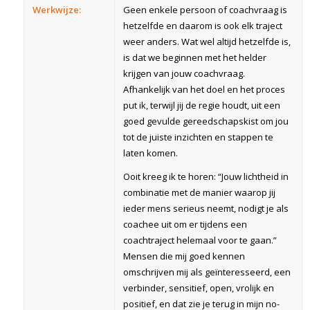
Werkwijze:
Geen enkele persoon of coachvraag is
hetzelfde en daarom is ook elk traject
weer anders. Wat wel altijd hetzelfde is,
is dat we beginnen met het helder
krijgen van jouw coachvraag.
Afhankelijk van het doel en het proces
put ik, terwijl jij de regie houdt, uit een
goed gevulde gereedschapskist om jou
tot de juiste inzichten en stappen te
laten komen.
Ooit kreeg ik te horen: “Jouw lichtheid in
combinatie met de manier waarop jij
ieder mens serieus neemt, nodigt je als
coachee uit om er tijdens een
coachtraject helemaal voor te gaan.”
Mensen die mij goed kennen
omschrijven mij als geïnteresseerd, een
verbinder, sensitief, open, vrolijk en
positief, en dat zie je terug in mijn no-