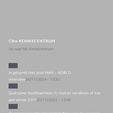
CNw KENNISCENTRUM
Ga naar het Kenniscentrum
In gesprek met José Mark – NOBCO
Interview
28/11/2024 - 15:30
Duurzame Inzetbaarheid (7) Oud en versleten of toe
aan versie 2.0??
20/11/2023 - 13:48