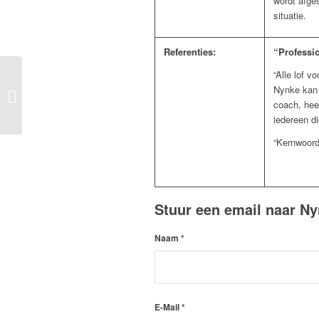
wordt afge
situatie.
Referenties:
“Professi
“Alle lof v
Nynke kan g
Jelle Westendorp
coach, heef
iedereen di
“Kernwoord
Stuur een email naar N
Naam
*
E-Mail
*