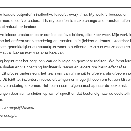
ve leaders outperform ineffective leaders, every time. My work is focused on
g more effective leaders. It is my passion to make change and transformation
and natural for leaders.
eve leiders presteren beter dan ineffectieve leiders, elke keer weer. Mijn werk i
 op het creëren van verandering en transformatie (leiders of teams), waardoor 
iders gemakkelijker en natuurlijker wordt om effectief te zijn in wat ze doen en
makkelijker en met plezier te bereiken.
g begint met het begrijpen van de huidige en gewenste realiteit. We formuler
e doelen en via coaching faciliteer ik teams en leiders om hierin effectief te
 Dit proces ondersteunt het team om van binnenuit te groeien, als groep en p
u. Dit leidt tot inzichten, nieuwe ervaringen en mogelijkheden om tot een blijv
ve verandering te komen. Het team neemt eigenaarschap naar de toekomst.
engen door aan te sluiten op wat er speelt en dat bestendig naar de doelstellin
n.
 van mogelijkheden.
ve energie.