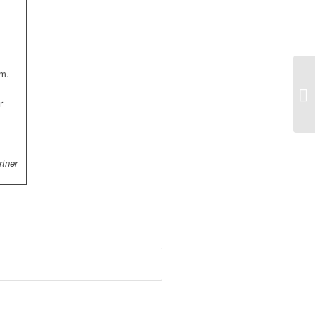
am.
r
tner