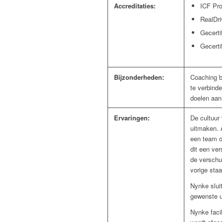
Accreditaties:
ICF Pro
RealDri
Gecerti
Gecerti
Bijzonderheden:
Coaching b
te verbinde
doelen aan
Ervaringen:
De cultuur
uitmaken. 
een team o
dit een ve
de verschui
vorige sta
Nynke sluit
gewenste u
Nynke faci