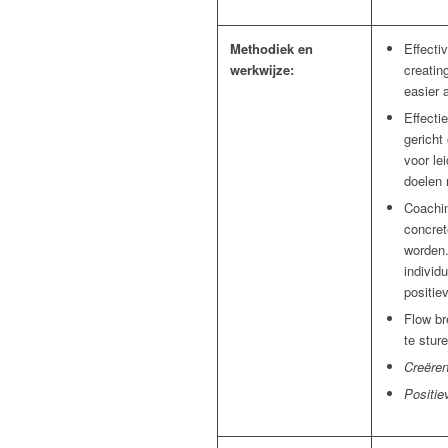
Methodiek en
Effecti
werkwijze:
creatin
easier 
Effecti
gericht
voor le
doelen 
Coachin
concret
worden.
individ
positie
Flow br
te sture
Creëren
Positie