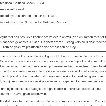
fessional Certified Coach (PCC).
ves gecertificeerd.
ficeerd systemisch teamtrainer en -coach.
ficeerd supervisor Nederlandse Orde van Advocaten.
egint met een positieve intentie om verder te ontwikkelen en samen met het
n naar een gewenste situatie. Dit geeft energie. Graag verbind ik daar meetba
. Hiermee gaan we praktisch en doelgericht aan de slag.
 van een team of organisatie wordt gemaakt door de mensen die er deel van
Als we het hebben over duurzame verandering en een impact op de prestatie
f organisatie, moet de manier waarop mensen werken veranderen. Vaak bete
rschuiving op basis van een diepliggende oorzaak, overtuiging of emotie, waar
ving blijvend is. Een transformationele verschuiving kan niet teruggaan naar z
at, terwijl een meer oppervlakkige verandering ongedaan kan worden gemaakt.
 aan bij de doelen of strategie die organisaties of individuen stellen als hun
itkomst. Daarna gaan we bouwen.
liteert de transformatie van de manier waarop mensen samenwerken. De aan