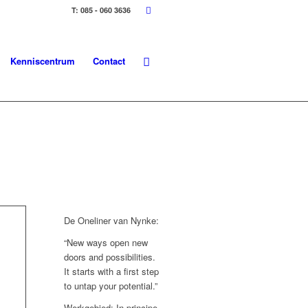
T: 085 - 060 3636
Kenniscentrum
Contact
De Oneliner van Nynke:
“New ways open new
doors and possibilities.
It starts with a first step
to untap your potential.”
Werkgebied: In principe