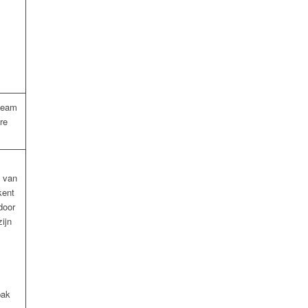
 team
re
s van
kent
door
ijn
pak