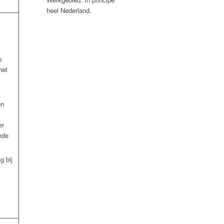
heel Nederland.
s
het
en
er
ende
g bij