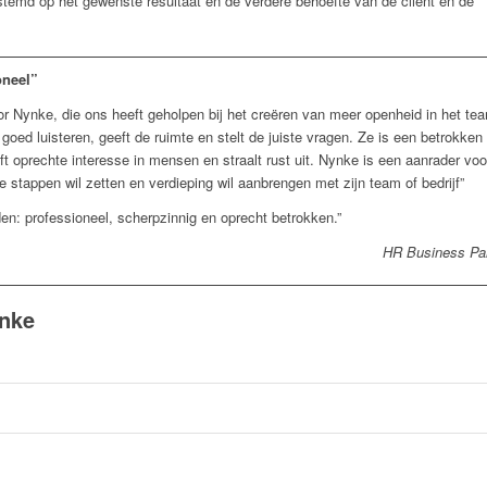
stemd op het gewenste resultaat en de verdere behoefte van de cliënt en de
oneel”
oor Nynke, die ons heeft geholpen bij het creëren van meer openheid in het te
oed luisteren, geeft de ruimte en stelt de juiste vragen. Ze is een betrokken
t oprechte interesse in mensen en straalt rust uit. Nynke is een aanrader voo
e stappen wil zetten en verdieping wil aanbrengen met zijn team of bedrijf”
en: professioneel, scherpzinnig en oprecht betrokken.”
HR Business Par
ynke