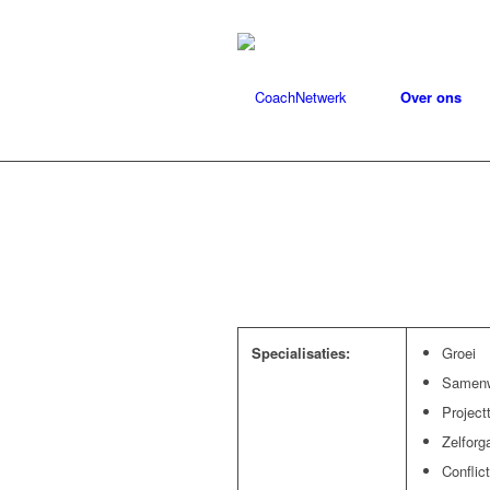
Over ons
Specialisaties:
Groei
Samenw
Projec
Zelforg
Conflic