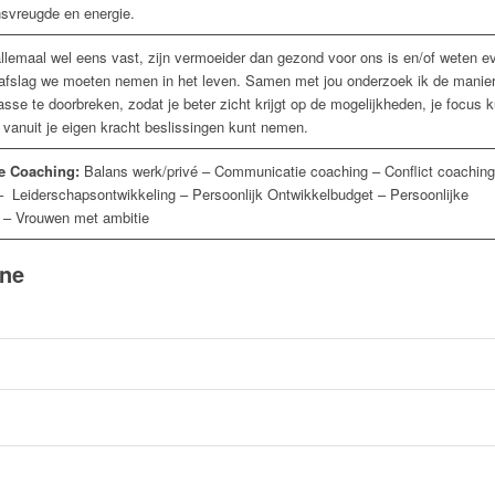
svreugde en energie.
llemaal wel eens vast, zijn vermoeider dan gezond voor ons is en/of weten e
 afslag we moeten nemen in het leven. Samen met jou onderzoek ik de manie
se te doorbreken, zodat je beter zicht krijgt op de mogelijkheden, je focus k
 vanuit je eigen kracht beslissingen kunt nemen.
le Coaching:
Balans werk/privé – Communicatie coaching – Conflict coaching
– Leiderschapsontwikkeling – Persoonlijk Ontwikkelbudget – Persoonlijke
it – Vrouwen met ambitie
nne