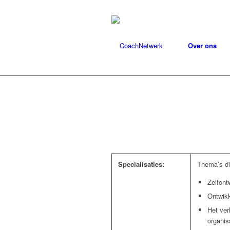
Over ons
Specialisaties:
Thema’s di
Zelfontw
Ontwikk
Het ver
organis