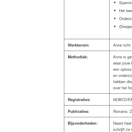
Spannin
Het bew
Onderzo
(Dreige
Werkterrein
Anne richt
Methodiek:
Anne is ge
waar jouw 
een oploss
en onderzo
hebben diep
over het ho
Registraties:
NOBCO/EMC
Publicaties:
Romans: Zo
Bijzonderheden:
Naast haar
schrijft ze