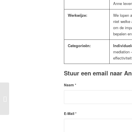
Anne leven
Werkwijze:
We lopen a
niet welke
om de impas
bepalen en
Categorieën:
Individue
mediation 
effectivite
Stuur een email naar A
Naam
*
Nantsje Leijendekker
E-Mail
*