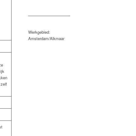
Werkgebied:
Amsterdam/Alkmaar
ze
ijk
kken
zelf
st