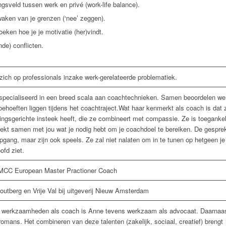
gsveld tussen werk en privé (work-life balance).
aken van je grenzen (‘nee’ zeggen).
eken hoe je je motivatie (her)vindt.
nde) conflicten.
 zich op professionals inzake werk-gerelateerde problematiek.
specialiseerd in een breed scala aan coachtechnieken. Samen beoordelen we
behoeften liggen tijdens het coachtraject.Wat haar kenmerkt als coach is dat 
ingsgerichte insteek heeft, die ze combineert met compassie. Ze is toegankel
ekt samen met jou wat je nodig hebt om je coachdoel te bereiken. De gespre
gang, maar zijn ook speels. Ze zal niet nalaten om in te tunen op hetgeen je 
ofd ziet.
C European Master Practioner Coach
utberg en Vrije Val bij uitgeverij Nieuw Amsterdam
 werkzaamheden als coach is Anne tevens werkzaam als advocaat. Daarnaa
 romans. Het combineren van deze talenten (zakelijk, sociaal, creatief) brengt