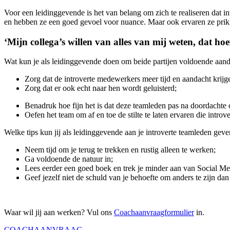
Voor een leidinggevende is het van belang om zich te realiseren dat 
en hebben ze een goed gevoel voor nuance. Maar ook ervaren ze prikke
‘Mijn collega’s willen van alles van mij weten, dat hoe
Wat kun je als leidinggevende doen om beide partijen voldoende aand
Zorg dat de introverte medewerkers meer tijd en aandacht krij
Zorg dat er ook echt naar hen wordt geluisterd;
Benadruk hoe fijn het is dat deze teamleden pas na doordachte
Oefen het team om af en toe de stilte te laten ervaren die intro
Welke tips kun jij als leidinggevende aan je introverte teamleden gev
Neem tijd om je terug te trekken en rustig alleen te werken;
Ga voldoende de natuur in;
Lees eerder een goed boek en trek je minder aan van Social Me
Geef jezelf niet de schuld van je behoefte om anders te zijn dan
Waar wil jij aan werken? Vul ons
Coachaanvraagformulier
in.
COACHAANVRAAG