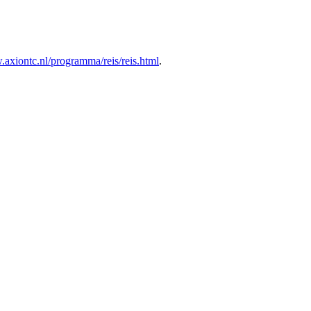
.axiontc.nl/programma/reis/reis.html
.