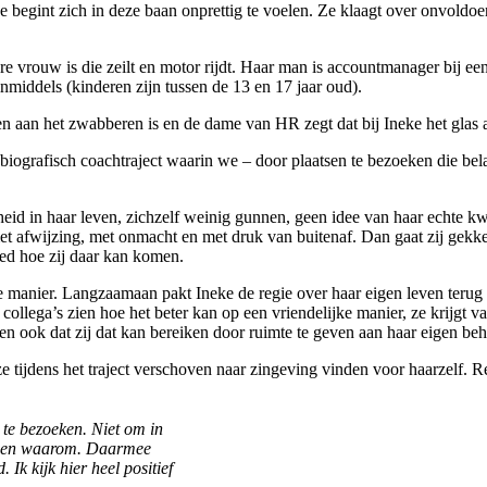
n ze begint zich in deze baan onprettig te voelen. Ze klaagt over onvold
oere vrouw is die zeilt en motor rijdt. Haar man is accountmanager bij e
 inmiddels (kinderen zijn tussen de 13 en 17 jaar oud).
en aan het zwabberen is en de dame van HR zegt dat bij Ineke het glas 
iografisch coachtraject waarin we – door plaatsen te bezoeken die bela
eid in haar leven, zichzelf weinig gunnen, geen idee van haar echte kw
 afwijzing, met onmacht en met druk van buitenaf. Dan gaat zij gekk
oed hoe zij daar kan komen.
e manier. Langzaamaan pakt Ineke de regie over haar eigen leven terug
 collega’s zien hoe het beter kan op een vriendelijke manier, ze krijgt 
 en ook dat zij dat kan bereiken door ruimte te geven aan haar eigen beho
eze tijdens het traject verschoven naar zingeving vinden voor haarzelf. 
te bezoeken. Niet om in
te en waarom. Daarmee
Ik kijk hier heel positief