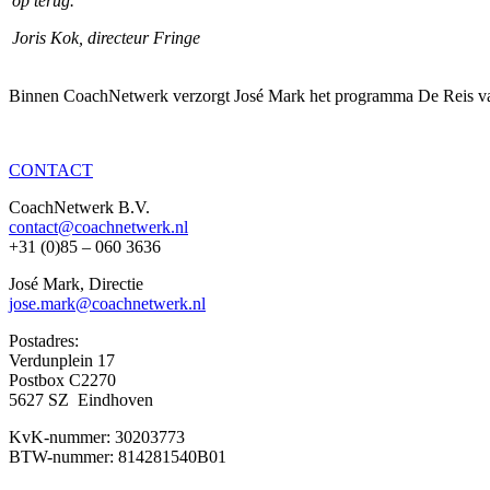
op terug.
Joris Kok, directeur Fringe
Binnen CoachNetwerk verzorgt José Mark het programma De Reis va
CONTACT
CoachNetwerk B.V.
contact@coachnetwerk.nl
+31 (0)85 – 060 3636
José Mark, Directie
jose.mark@coachnetwerk.nl
Postadres:
Verdunplein 17
Postbox C2270
5627 SZ Eindhoven
KvK-nummer: 30203773
BTW-nummer: 814281540B01