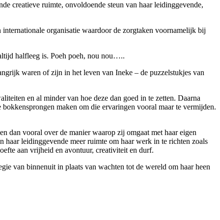
oende creatieve ruimte, onvoldoende steun van haar leidinggevende,
en internationale organisatie waardoor de zorgtaken voornamelijk bij
altijd halfleeg is. Poeh poeh, nou nou…..
ngrijk waren of zijn in het leven van Ineke – de puzzelstukjes van
aliteiten en al minder van hoe deze dan goed in te zetten. Daarna
e bokkensprongen maken om die ervaringen vooral maar te vermijden.
 en dan vooral over de manier waarop zij omgaat met haar eigen
van haar leidinggevende meer ruimte om haar werk in te richten zoals
efte aan vrijheid en avontuur, creativiteit en durf.
Regie van binnenuit in plaats van wachten tot de wereld om haar heen