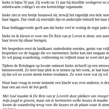
Ineke is bijna 50 jaar. Zij werkt nu 11 jaar bij dezelfde werkgever e
onbekwame collega’s en een kortzichtige organisatie.
Ineke ziet er een beetje benauwd uit, terwijl het eigenlijk een hele st
haar liggen. Dat vindt zij enerzijds fijn en anderzijds beknelt het haar
Haar leidinggevende geeft aan dat Ineke veel te weinig de regie pakt 
Ineke en ik kiezen er voor om De Reis van je Leven te doen: een autob
haar leven bij elkaar brengen.
We bespreken eerst de landkaart: onderdrukte emoties, gemis van vrijh
bespreken we de bagage die we meenemen: Ineke kan niet omgaan met
Ze wil graag waardering, voldoening en vrijheid maar ze weet niet g
Tijdens de Reisdagen op locatie ontmoet Ineke zichzelf op een nieuw
binnenwereld. Ze leert haar plek in te nemen op het werk, ze laat haar
zij dat wil en scoort steeds betere resultaten. Ze weet weer wat zij wil
Waar haar vraag in eerste instantie een klacht was over anderen, is d
haar een aai over de bol geeft.
Met José maakte ik De Reis van je Leven® door plekken van vroeger 
mijn jeugd te graven, maar om te herinneren welke keuzes ik maak
kwam de waardering terug voor die keuzes en de plaats waar ik stond. 