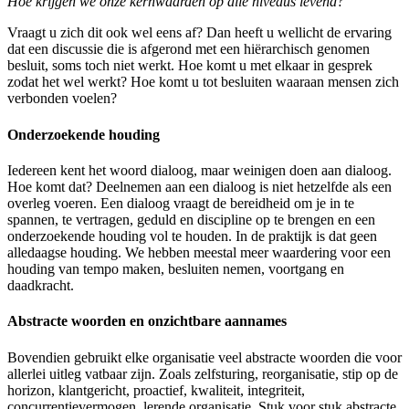
Hoe krijgen we onze kernwaarden op alle niveaus levend?
Vraagt u zich dit ook wel eens af? Dan heeft u wellicht de ervaring
dat een discussie die is afgerond met een hiërarchisch genomen
besluit, soms toch niet werkt. Hoe komt u met elkaar in gesprek
zodat het wel werkt? Hoe komt u tot besluiten waaraan mensen zich
verbonden voelen?
Onderzoekende houding
Iedereen kent het woord dialoog, maar weinigen doen aan dialoog.
Hoe komt dat? Deelnemen aan een dialoog is niet hetzelfde als een
overleg voeren. Een dialoog vraagt de bereidheid om je in te
spannen, te vertragen, geduld en discipline op te brengen en een
onderzoekende houding vol te houden. In de praktijk is dat geen
alledaagse houding. We hebben meestal meer waardering voor een
houding van tempo maken, besluiten nemen, voortgang en
daadkracht.
Abstracte woorden en onzichtbare aannames
Bovendien gebruikt elke organisatie veel abstracte woorden die voor
allerlei uitleg vatbaar zijn. Zoals zelfsturing, reorganisatie, stip op de
horizon, klantgericht, proactief, kwaliteit, integriteit,
concurrentievermogen, lerende organisatie. Stuk voor stuk abstracte