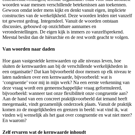
woorden waar mensen verschillende betekenissen aan toekennen.
Gewoon omdat ieder mens kijkt en denkt vanuit eigen, impliciete
constructies van de werkelijkheid. Deze woorden leiden niet vanzelf
tot gewenst gedrag. Integendeel. Vanuit de woorden ontstaan
discussies, gebouwd op onzichtbare aannames en
veronderstellingen. De eigen kijk is immers zo vanzelfsprekend.
Meestal beslist dan de hiërarchie en de rest wordt geacht te volgen.
Van woorden naar daden
Hoe gaan vastgestelde kernwaarden op alle niveaus leven, hoe
sluiten de kernwaarden aan bij de verschillende werkelijkheden in
een organisatie? Dat kan bijvoorbeeld door mensen op elk niveau te
laten nadenken over een kernwaarde, bijvoorbeeld: wat is
‘congruentie’ voor mij in mijn werk? Na een eerste verkenning van
deze vraag wordt een gemeenschappelijke vraag geformuleerd,
bijvoorbeeld: wanneer tast onze flexibiliteit onze congruentie aan?
Aan de hand van een concreet praktijkvoorbeeld dat iemand heeft
meegemaakt, vindt gezamenlijk onderzoek plaats. Vanuit de praktijk
komen zo de mogelijkheden en grenzen in beeld: wat vind ik, wat
vinden wij wenselijk als het gaat over congruentie en wat niet meer?
En waarom?
Zelf ervaren wat de kernwaarde inhoudt