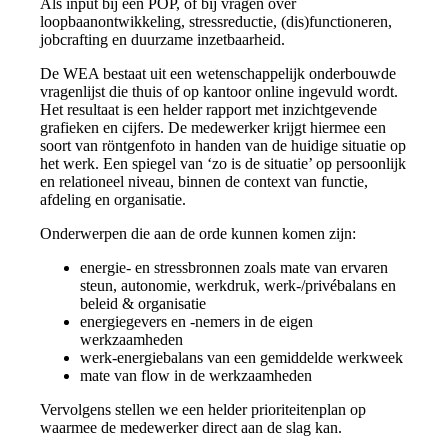
Als input bij een POP, of bij vragen over
loopbaanontwikkeling, stressreductie, (dis)functioneren,
jobcrafting en duurzame inzetbaarheid.
De WEA bestaat uit een wetenschappelijk onderbouwde
vragenlijst die thuis of op kantoor online ingevuld wordt.
Het resultaat is een helder rapport met inzichtgevende
grafieken en cijfers. De medewerker krijgt hiermee een
soort van röntgenfoto in handen van de huidige situatie op
het werk. Een spiegel van ‘zo is de situatie’ op persoonlijk
en relationeel niveau,
binnen de context van functie,
afdeling en organisatie.
Onderwerpen die aan de orde kunnen komen zijn:
energie- en stressbronnen zoals mate van ervaren
steun, autonomie, werkdruk, werk-/privébalans en
beleid & organisatie
energiegevers en -nemers in de eigen
werkzaamheden
werk-energiebalans van een gemiddelde werkweek
mate van flow in de werkzaamheden
Vervolgens stellen we een helder prioriteitenplan op
waarmee de medewerker direct aan de slag kan.