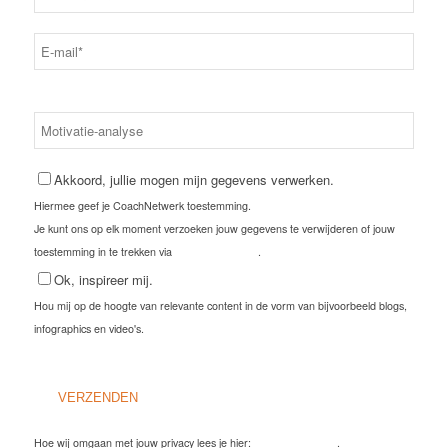
Maak jouw keuze*
Akkoord, jullie mogen mijn gegevens verwerken.
Hiermee geef je CoachNetwerk toestemming.
Je kunt ons op elk moment verzoeken jouw gegevens te verwijderen of jouw
toestemming in te trekken via
privacy statement
.
Ok, inspireer mij.
Hou mij op de hoogte van relevante content in de vorm van bijvoorbeeld blogs,
infographics en video's.
Hoe wij omgaan met jouw privacy lees je hier:
privacy statement
.