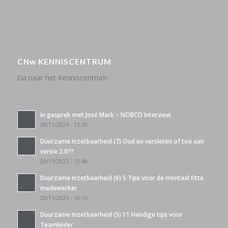
CNw KENNISCENTRUM
Ga naar het Kenniscentrum
In gesprek met José Mark – NOBCO Interview
28/11/2024 - 15:30
Duurzame Inzetbaarheid (7) Oud en versleten of toe aan
versie 2.0??
20/11/2023 - 13:48
Duurzame Inzetbaarheid (6) 5 Tips voor de mentaal fitte
medewerker
20/11/2023 - 10:16
Duurzame Inzetbaarheid (5) 11 Handige tips voor
Teamleider