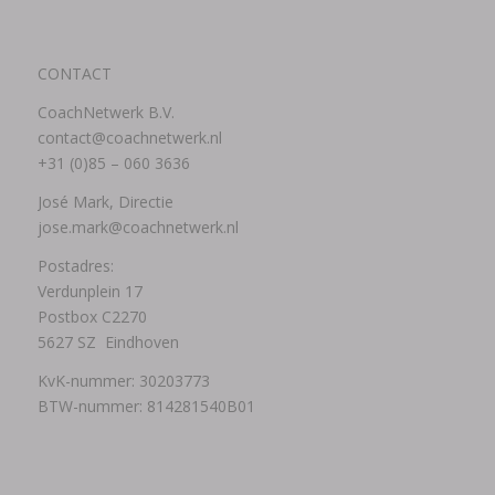
CONTACT
CoachNetwerk B.V.
contact@coachnetwerk.nl
+31 (0)85 – 060 3636
José Mark, Directie
jose.mark@coachnetwerk.nl
Postadres:
Verdunplein 17
Postbox C2270
5627 SZ Eindhoven
KvK-nummer: 30203773
BTW-nummer: 814281540B01