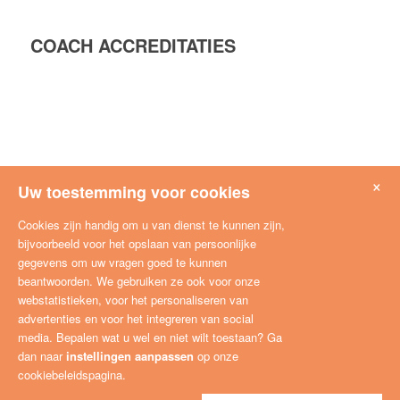
COACH ACCREDITATIES
×
Uw toestemming voor cookies
Cookies zijn handig om u van dienst te kunnen zijn,
bijvoorbeeld voor het opslaan van persoonlijke
gegevens om uw vragen goed te kunnen
beantwoorden. We gebruiken ze ook voor onze
webstatistieken, voor het personaliseren van
advertenties en voor het integreren van social
media. Bepalen wat u wel en niet wilt toestaan? Ga
dan naar
instellingen aanpassen
op onze
cookiebeleidspagina.
© copyright - CoachNetwerk -
marketing concept by Jogoa | marketing XL