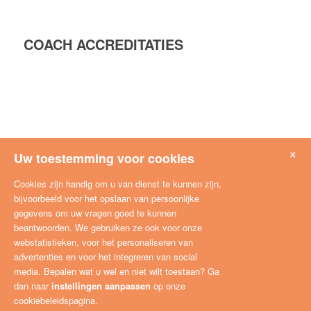
COACH ACCREDITATIES
×
Uw toestemming voor cookies
Cookies zijn handig om u van dienst te kunnen zijn,
bijvoorbeeld voor het opslaan van persoonlijke
gegevens om uw vragen goed te kunnen
beantwoorden. We gebruiken ze ook voor onze
webstatistieken, voor het personaliseren van
advertenties en voor het integreren van social
media. Bepalen wat u wel en niet wilt toestaan? Ga
dan naar
instellingen aanpassen
op onze
cookiebeleidspagina.
© copyright - CoachNetwerk -
marketing concept by Jogoa | marketing XL