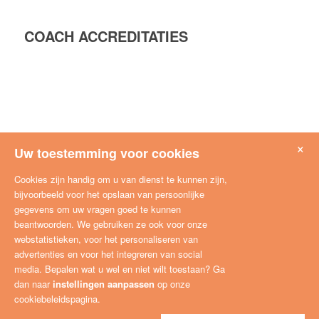
COACH ACCREDITATIES
×
Uw toestemming voor cookies
Cookies zijn handig om u van dienst te kunnen zijn,
bijvoorbeeld voor het opslaan van persoonlijke
gegevens om uw vragen goed te kunnen
beantwoorden. We gebruiken ze ook voor onze
webstatistieken, voor het personaliseren van
advertenties en voor het integreren van social
media. Bepalen wat u wel en niet wilt toestaan? Ga
dan naar
instellingen aanpassen
op onze
cookiebeleidspagina.
© copyright - CoachNetwerk -
marketing concept by Jogoa | marketing XL