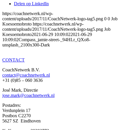
Delen op LinkedIn
https://coachnetwerk.nl/wp-
content/uploads/2017/11/CoachNetwerk-logo-tag5.png
0
0
Job
Koesoemobroto
https://coachnetwerk.nl/wp-
content/uploads/2017/11/CoachNetwerk-logo-tag5.png
Job
Koesoemobroto
2021-06-29 10:09:02
2021-06-29
10:09:02
Compass_jamie-street-_94HLr_QXo8-
unsplash_2100x300-Dark
CONTACT
CoachNetwerk B.V.
contact@coachnetwerk.nl
+31 (0)85 – 060 3636
José Mark, Directie
jose.mark@coachnetwerk.nl
Postadres:
Verdunplein 17
Postbox C2270
5627 SZ Eindhoven