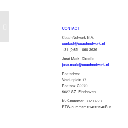
Intervisie Faciliteren –
CONTACT
open leergang
CoachNetwerk B.V.
contact@coachnetwerk.nl
+31 (0)85 – 060 3636
José Mark, Directie
jose.mark@coachnetwerk.nl
Postadres:
Verdunplein 17
Postbox C2270
5627 SZ Eindhoven
KvK-nummer: 30203773
BTW-nummer: 814281540B01